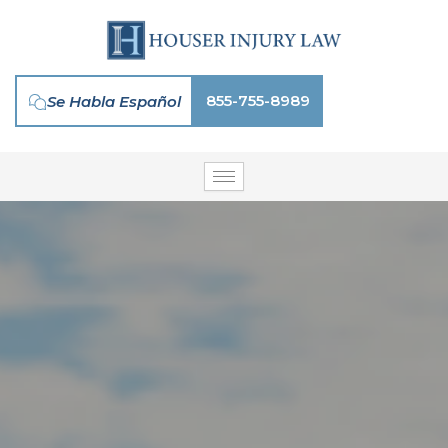
Skip
to
content
855-755-8989
Se Habla Español